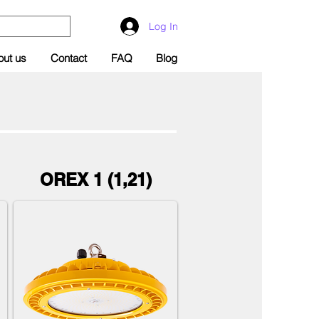
Log In
out us
Contact
FAQ
Blog
OREX 1 (1,21)