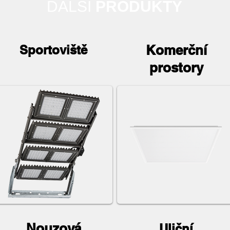
DALŠÍ
PRODUKTY
Komerční
Sportoviště
prostory
Nouzová
Uliční