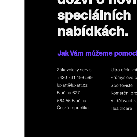
speciálních
nabídkách.
Jak Vám můžeme pomoc
Zákaznický servis
Ultra efektivní
+420 731 199 599
Průmyslové p
luxart@luxart.cz
Sportoviště
Blučina 627
Komerční pro
664 56 Blučina
Vzdělávací za
Česká republika
Healthcare