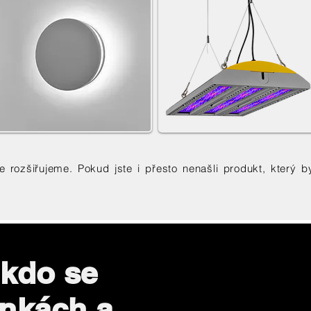
ále rozšiřujeme. Pokud jste i přesto nenašli produkt, kter
 kdo se
inkách a