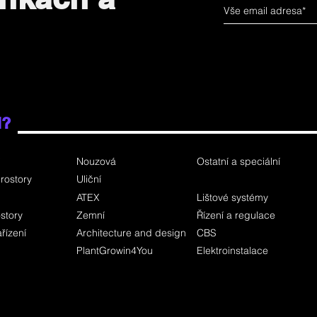
i?
Nouzová
Ostatní a speciální
rostory
Uliční
ATEX
Lištové systémy
story
Zemní
Řízení a regulace
řízení
Architecture and design
CBS
PlantGrowin4You
Elektroinstalace