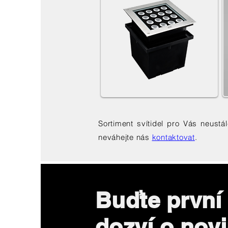
Sortiment svítidel pro Vás neust
neváhejte nás
kontaktovat
.
Buďte první
dozví o nov