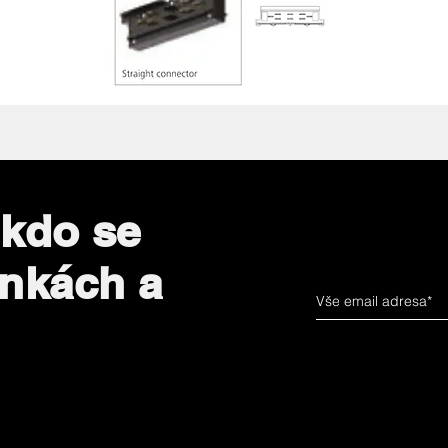
 kdo se
inkách a