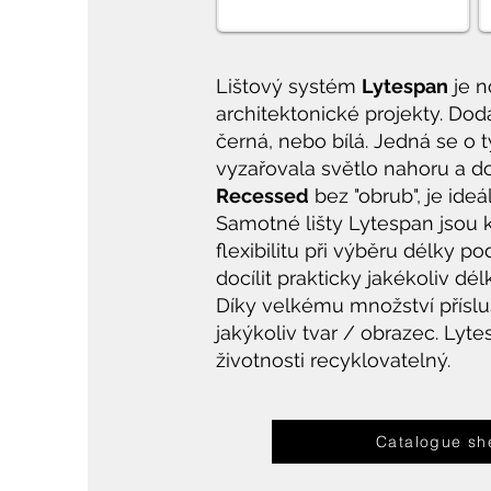
Lištový systém
Lytespan
je n
architektonické projekty. Dodá
černá, nebo bílá. Jedná se o
vyzařovala světlo nahoru a d
Recessed
bez "obrub", je ide
Samotné lišty Lytespan jsou k
flexibilitu při výběru délky po
docílit prakticky jakékoliv dél
Díky velkému množství přísluše
jakýkoliv tvar / obrazec. Lyt
životnosti recyklovatelný.
Catalogue sh