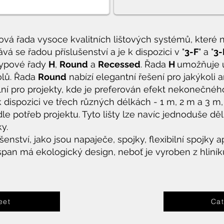
ová řada vysoce kvalitních lištových systémů, které n
vá se řadou příslušenství a je k dispozici v "
3-F
" a "
3-
 typové řady
H
,
Round
a
Recessed
. Řada
H
umožňuje um
olů. Řada
Round
nabízí elegantní řešení pro jakýkoli 
ální pro projekty, kde je preferován efekt nekonečné
 dispozici ve třech různých délkách - 1 m, 2 m a 3 m
dle potřeb projektu. Tyto lišty lze navíc jednoduše děl
ky.
nství, jako jsou napaječe, spojky, flexibilní spojky ap
espan má ekologický design, neboť je vyroben z hliníku
eet
Cat