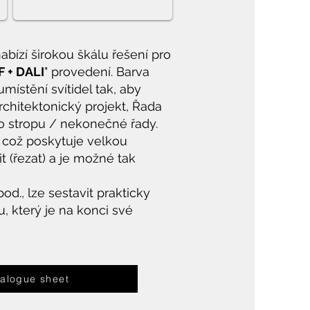
abízí širokou škálu řešení pro
F + DALI
" provedení. Barva
ístění svítidel tak, aby
architektonický projekt, Řada
ho stropu / nekonečné řady.
, což poskytuje velkou
it (řezat) a je možné tak
od., lze sestavit prakticky
, který je na konci své
alogue sheet