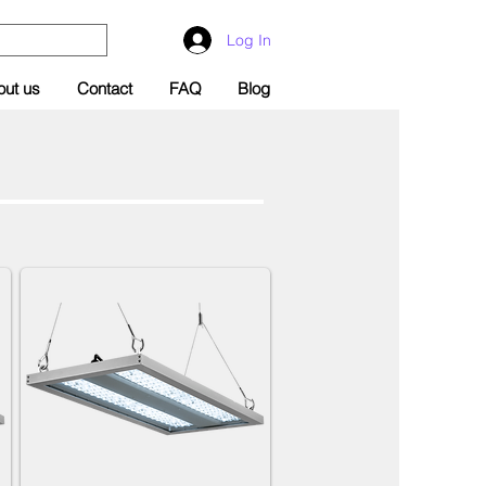
Log In
out us
Contact
FAQ
Blog