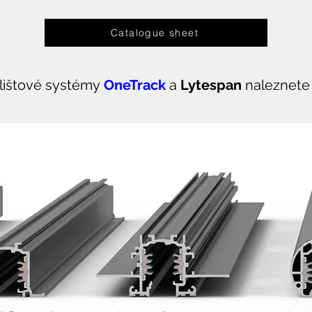
Catalogue sheet
 lištové systémy
OneTrack
a
Lytespan
naleznete 