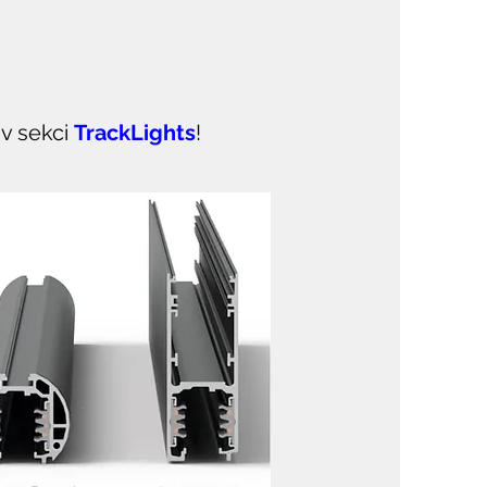
v sekci
TrackLights
!