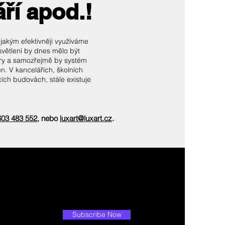
áří apod.!
 jakým efektivněji využíváme
světlení by dnes mělo být
pory a samozřejmě by systém
ěn. V kancelářích, školních
cích budovách, stále existuje
603 483 552
, nebo
luxart@luxart.cz
.
Subscribe Now