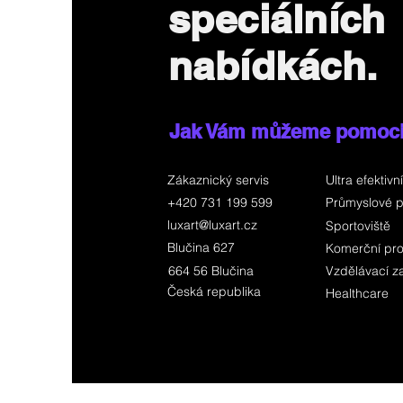
speciálních
nabídkách.
Jak Vám můžeme pomoc
Zákaznický servis
Ultra efektivní
+420 731 199 599
Průmyslové p
luxart@luxart.cz
Sportoviště
Blučina 627
Komerční pro
664 56 Blučina
Vzdělávací za
Česká republika
Healthcare