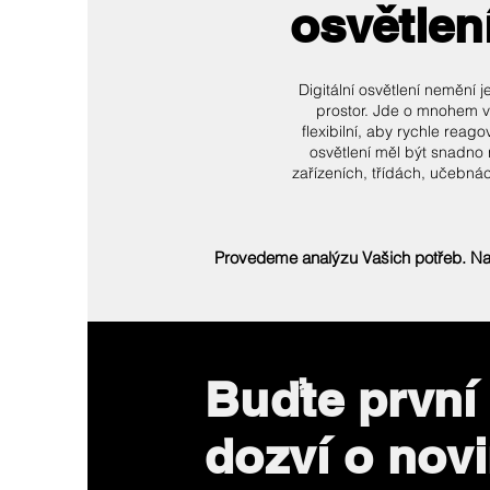
osvětlení
Digitální osvětlení nemění 
prostor. Jde o mnohem ví
flexibilní, aby rychle rea
osvětlení měl být snadno r
zařízeních, třídách, učebnác
Provedeme analýzu Vašich potřeb. Nav
Buďte první
dozví o nov