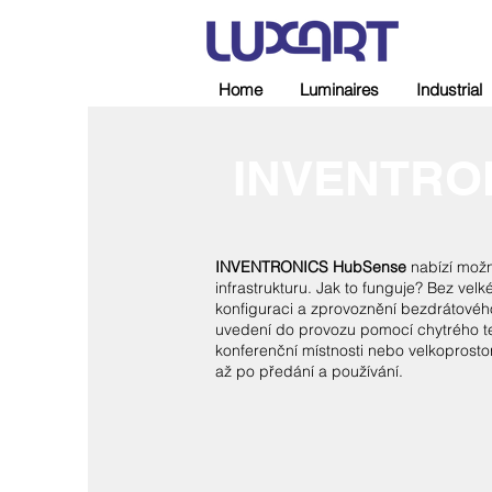
Home
Luminaires
Industrial
INVENTRO
INVENTRONICS HubSense
nabízí možn
infrastrukturu. Jak to funguje? Bez velk
konfiguraci a zprovoznění bezdrátovéh
uvedení do provozu pomocí chytrého te
konferenční místnosti nebo velkopros
až po předání a používání.