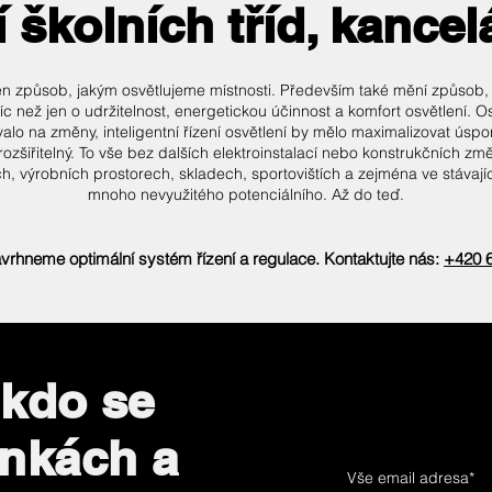
 školních tříd, kancel
jen způsob, jakým osvětlujeme místnosti. Především také mění způsob,
c než jen o udržitelnost, energetickou účinnost a komfort osvětlení. O
govalo na změny, inteligentní řízení osvětlení by mělo maximalizovat ús
ozšiřitelný. To vše bez dalších elektroinstalací nebo konstrukčních zm
h, výrobních prostorech, skladech, sportovištích a zejména ve stávají
mnoho nevyužitého potenciálního. Až do teď.
rhneme optimální systém řízení a regulace. Kontaktujte nás:
+420 
 kdo se
inkách a