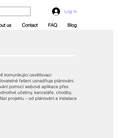
Log In
out us
Contact
FAQ
Blog
ě komunikující osvětlovací
álovatelné řešení usnadňuje plánování,
nování pomocí webové aplikace přes
dnotlivé učebny, kanceláře, chodby,
fázi projektu – od plánování a instalace