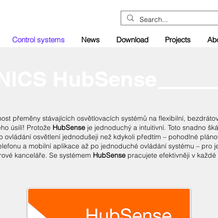
Control systems
News
Download
Projects
Ab
NICS HubSense
ost přeměny stávajících osvětlovacích systémů na flexibilní, bezdrátov
ého úsilí! Protože
HubSense
je jednoduchý a intuitivní. Toto snadno šk
o ovládání osvětlení jednodušeji než kdykoli předtím – pohodlné plá
lefonu a mobilní aplikace až po jednoduché ovládání systému – pro je
torové kanceláře. Se systémem
HubSense
pracujete efektivněji v každé 