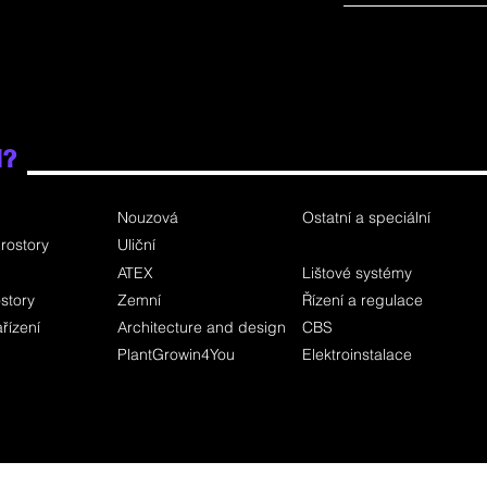
i?
Nouzová
Ostatní a speciální
rostory
Uliční
ATEX
Lištové systémy
story
Zemní
Řízení a regulace
řízení
Architecture and design
CBS
PlantGrowin4You
Elektroinstalace