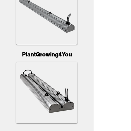
PlantGrowing4You