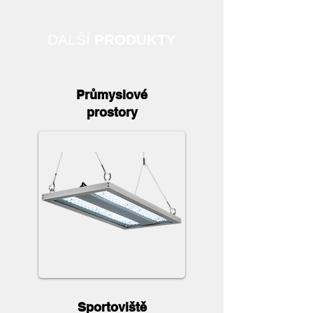
DALŠÍ
PRODUKTY
Průmyslové
prostory
Sportoviště