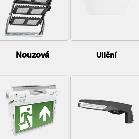
Nouzová
Uliční