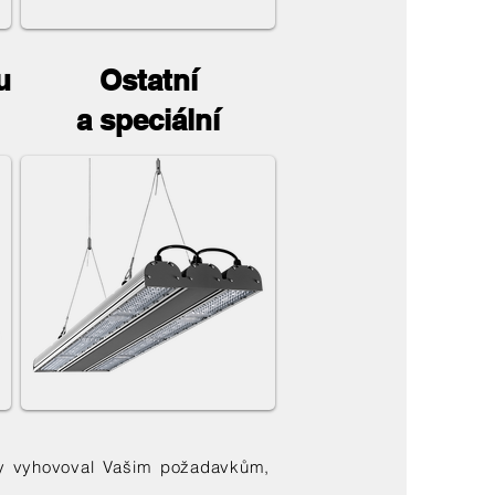
u
Ostatní
a speciální
ý by vyhovoval Vašim požadavkům,