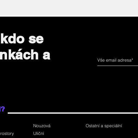
 kdo se
inkách a
i?
Nouzová
Ostatní a speciální
rostory
Uliční