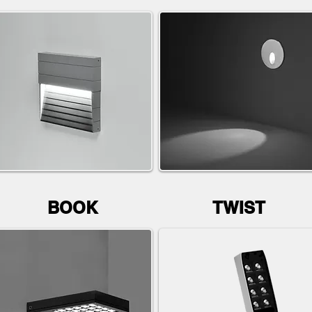
BOOK
TWIST