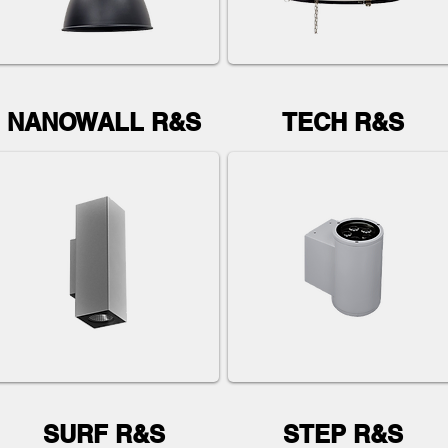
NANOWALL R&S
TECH R&S
SURF R&S
STEP R&S