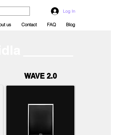
Log In
out us
Contact
FAQ
Blog
idla
WAVE 2.0