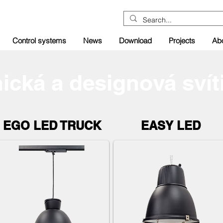
Control systems
News
Download
Projects
Ab
ická a designová svít
EGO LED TRUCK
EASY LED