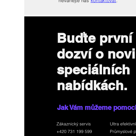
neváhejte nás
kontaktovat
.
Buďte první
dozví o nov
speciálních
nabídkách.
Jak Vám můžeme pomoc
Zákaznický servis
Ultra efektivní
+420 731 199 599
Průmyslové p