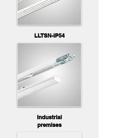
LLTSN-IP54
Industrial
premises