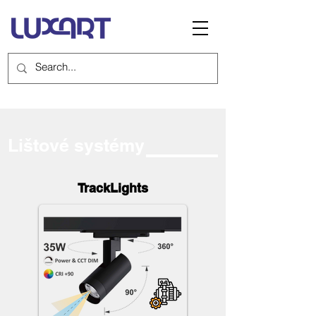
Lištové systémy
TrackLights