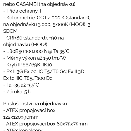
nebo CASAMBI (na objednávku).
- Třída ochrany: I
- Kolorimetrie: CCT 4.000 K (standard),
na objednávku 3.000, 5.000K (MOQ!), 3
SDCM.
- CRI+80 (standard), +90 na
objednávku (MOQ!)
- L80B50 100.000 h @ Ta 35°C
- Měrný výkon až 150 lm/W
- Krytí IP66/69K, IK10
- Ex II 3G Ex ec IIC T5/T6 Gc; Ex II 3D
Ex tc IIIC T85…T100 Dc
- Ta -35 až +55°C
- Záruka: 5 let
Příslušenství na objednávku:
- ATEX propojovací box
122x120x90mm
- ATEX propojovací box 80x75x75mm
- ATEX konektory