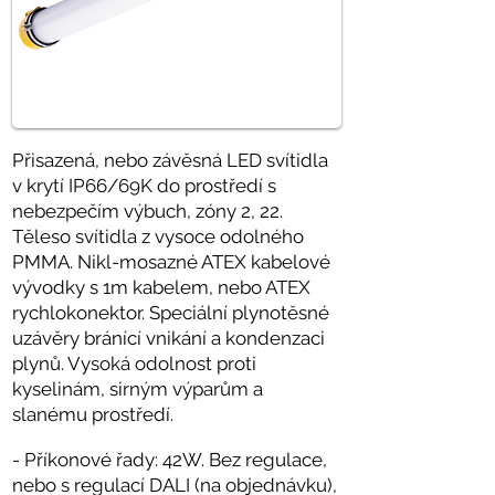
Přisazená, nebo závěsná LED svítidla
v krytí IP66/69K do prostředí s
nebezpečím výbuch, zóny 2, 22.
Těleso svítidla z vysoce odolného
PMMA. Nikl-mosazné ATEX kabelové
vývodky s 1m kabelem, nebo ATEX
rychlokonektor. Speciální plynotěsné
uzávěry bránící vnikání a kondenzaci
plynů. Vysoká odolnost proti
kyselinám, sirným výparům a
slanému prostředí.
- Příkonové řady: 42W. Bez regulace,
nebo s regulací DALI (na objednávku),