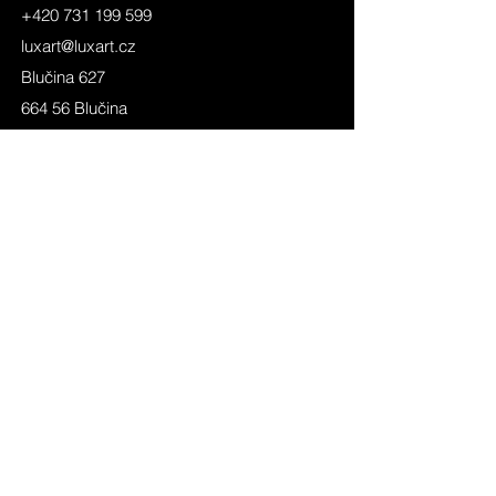
+420 731 199 599
luxart@luxart.cz
Blučina 627
664 56 Blučina
Česká republika
Ultra efektivní
Průmyslové prostory
Sportoviště
Komerční prostory
Vzdělávací zařízení
Healthcare
Nouzová
Uliční
ATEX
Zemní