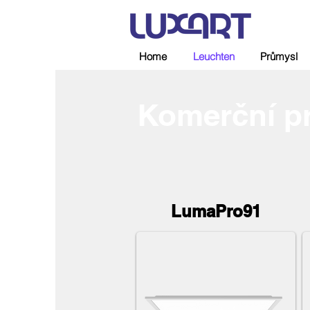
Home
Leuchten
Průmysl
Komerční p
LumaPro91