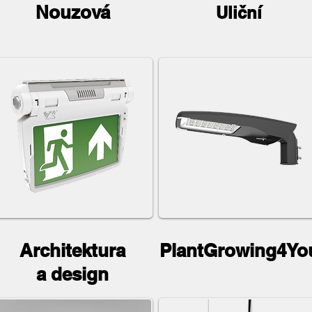
Nouzová
Uliční
Architektura
PlantGrowing4Yo
a design