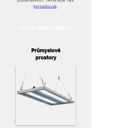
požadavkům, neváhejte nás
kontaktovat
.
DALŠÍ
PRODUKTY
Průmyslové
prostory