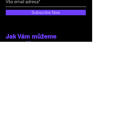
Subscribe Now
Jak Vám můžeme
pomoci?
Zákaznický servis
+420 731 199 599
luxart@luxart.cz
Blučina 627
664 56 Blučina
Česká republika
Ultra efektivní
Průmyslové prostory