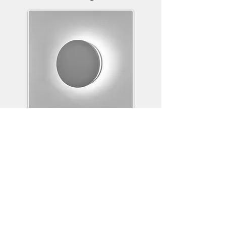
PlantGrowing4You