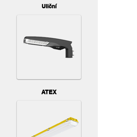
Uliční
ATEX