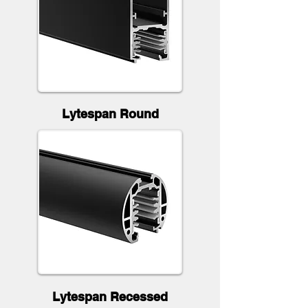
Lytespan Round
Lytespan Recessed