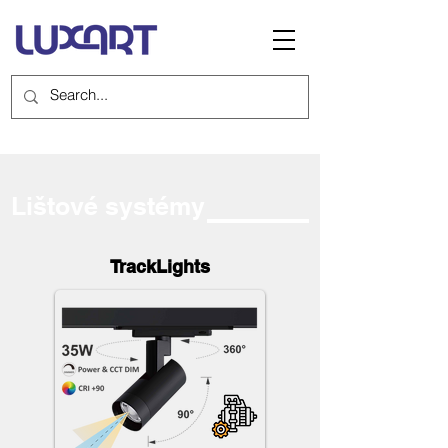
Lištové systémy
TrackLights