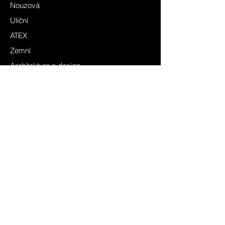
Nouzová
Uliční
ATEX
Zemní
Architektura a design
PlantGrowin4You
Ostatní a speciální
Lištové systémy
Řízení a regulace
CBS
Elektroinstalace
FAQ
Obchodní podmínky
O nás