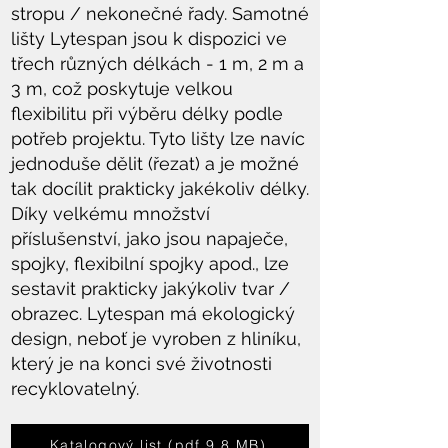
stropu / nekonečné řady. Samotné
lišty Lytespan jsou k dispozici ve
třech různých délkách - 1 m, 2 m a
3 m, což poskytuje velkou
flexibilitu při výběru délky podle
potřeb projektu. Tyto lišty lze navíc
jednoduše dělit (řezat) a je možné
tak docílit prakticky jakékoliv délky.
Díky velkému množství
příslušenství, jako jsou napaječe,
spojky, flexibilní spojky apod., lze
sestavit prakticky jakýkoliv tvar /
obrazec. Lytespan má ekologický
design, neboť je vyroben z hliníku,
který je na konci své životnosti
recyklovatelný.
Katalogový list (pdf 9,8 MB)