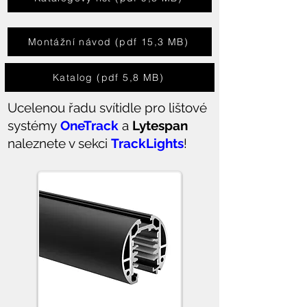
Montážní návod (pdf 15,3 MB)
Katalog (pdf 5,8 MB)
Ucelenou řadu svítidle pro lištové
systémy
OneTrack
a
Lytespan
naleznete v sekci
TrackLights
!