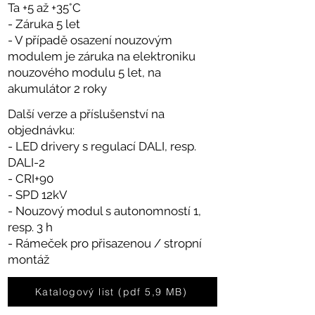
Ta +5 až +35°C
- Záruka 5 let
- V případě osazení nouzovým
modulem je záruka na elektroniku
nouzového modulu 5 let, na
akumulátor 2 roky
Další verze a příslušenství na
objednávku:
- LED drivery s regulací DALI, resp.
DALI-2
- CRI+90
- SPD 12kV
- Nouzový modul s autonomností 1,
resp. 3 h
- Rámeček pro přisazenou / stropní
montáž
Katalogový list (pdf 5,9 MB)