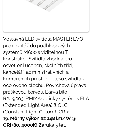
Vestavná LED svítidla MASTER EVO,
pro montáž do podhledových
systémů M600 s viditelnou T
konstrukcí. Svítidla vhodná pro
osvětlení učeben, školních tříd,
kanceláří, administrativních a
komerčních prostor. Těleso svítidla z
ocelového plechu. Povrchová úprava
práškovou barvou. Barva bílá
RAL9003. PMMA optický systém s ELA
(Extended Light Area) & CLC
(Constant Light Color). UGR <
19.
Měrný výkon až 148
lm/W @
CRI+80, 4000K!
Záruka 5 let.