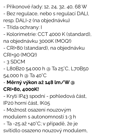
- Příkonové řady: 12, 24, 32, 40, 68 W
- Bez regulace, nebo s regulací DALI,
resp. DALI-2 (na objednávku)
- Třída ochrany: I
- Kolorimetrie: CCT 4000 K (standard),
na objednávku 3000K (MOQ!)
- CRI+80 (standard), na objednávku
CRI+90 (MOQ!)
- 3 SDCM
- L80B20 54.000 h @ Ta 25°C, L70B50
54,000 h @ Ta 40°C
-
Měrný výkon až 148 lm/W @
CRI+80, 4000K!
- Krytí IP43 spodní - pohledová část,
IP20 horní část, IK05
- Možnost osazení nouzovým
modulem s autonomností 1-3 h
- Ta -25 až +40°C; v případě, že je
svítidlo osazeno nouzový modulem,