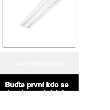
DAL
ŠÍ
PRODUKTY
Buďte první kdo se
dozví o novinkách
a speciálních
nabídkách.