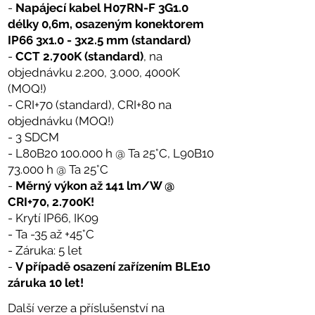
-
Napájecí kabel H07RN-F 3G1.0
délky 0,6m,
osazeným konektorem
IP66
3x1.0 -
3x2.5 mm (standard)
-
CCT 2.700K (standard)
, na
objednávku 2.200, 3.000, 4000K
(MOQ!)
- CRI+70 (standard), CRI+80 na
objednávku (MOQ!)
- 3 SDCM
- L80B20 100.000 h @ Ta 25°C, L90B10
73.000 h @ Ta 25°C
-
Měrný výkon až 141 lm/W @
CRI+70, 2.700K!
- Krytí IP66, IK09
- Ta -35 až +45°C
- Záruka: 5 let
-
V případě osazení zařízením BLE10
záruka 10 let!
Další verze a příslušenství na