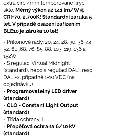
extra čiré 4mm temperované krycí
sklo.
Měrný výkon až 141 lm/W @
CRI+70, 2.700K!
Standardní záruka 5
let. V případě osazení zařízením
BLE10 je záruka 10 let!
- Příkonové řady: 20, 24, 28, 30, 36, 44,
52, 60 ,68, 76, 85, 88, 103, 119, 136 a
152W
- S regulací Virtual Midnight
(standard), nebo s regulací DALI, resp.
DALI-2, případně 1-10 VDC (na
objednávku)
-
Programovatelný LED driver
(standard)
-
CLO - Constant Light Output
(standard)
- Třída ochrany: I
-
Přepěťová ochrana 6/10 kV
(standard)