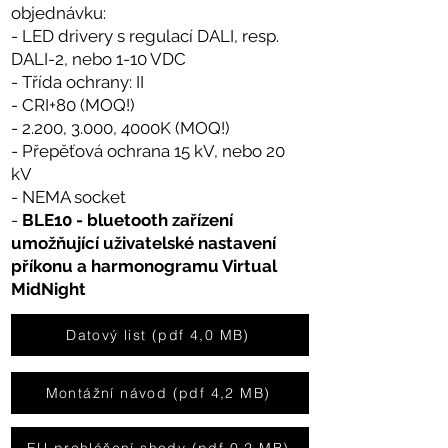
objednávku:
- LED drivery s regulací DALI, resp.
DALI-2, nebo 1-10 VDC
- Třída ochrany: II
- CRI+80 (MOQ!)
- 2.200, 3.000, 4000K (MO
Q!)
- Přepěťová ochrana 15 kV, nebo 20
kV
- NEMA socket
-
BLE10 - bluetooth zařízení
umožňující uživatelské nastavení
příkonu a harmonogramu Virtual
MidNight
Datový list (pdf 4,0 MB)
Montážní návod (pdf 4,2 MB)