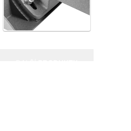
DAL
ŠÍ
PRODUKTY
Buďte první kdo se
dozví o novinkách
a speciálních
nabídkách.