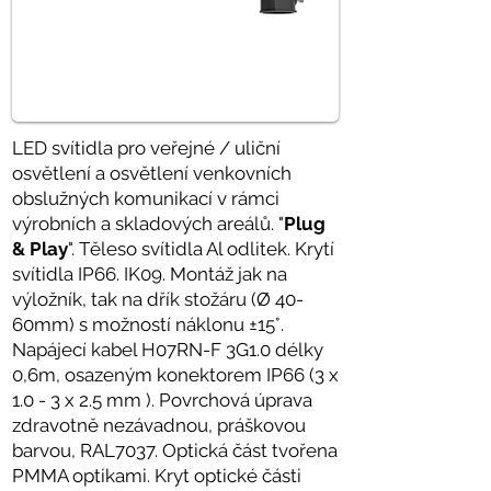
LED svítidla pro veřejné / uliční
osvětlení a osvětlení venkovních
obslužných komunikací v rámci
výrobních a skladových areálů. "
Plug
& Play
". Těleso svítidla Al odlitek. Krytí
svítidla IP66. IK09. Montáž jak na
výložník, tak na dřík stožáru (Ø 40-
60mm) s možností náklonu ±15°.
Napájecí kabel H07RN-F 3G1.0 délky
0,6m, osazeným konektorem IP66 (3 x
1.0 - 3 x 2.5 mm ). Povrchová úprava
zdravotně nezávadnou, práškovou
barvou, RAL7037. Optická část tvořena
PMMA optikami. Kryt optické části