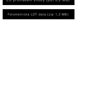
EU prohlášení shody (pdf 0,2 MB)
Fotometrická LDT data (zip 1,2 MB)