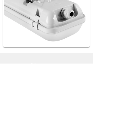
DALŠÍ
PRODUKTY
Buďte první kdo se
dozví o novinkách
a speciálních
nabídkách.