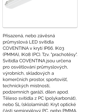
Přisazená, nebo závěsná
průmyslová LED svítidla
COVENTINA v krytí IP66. IK03
(PMMA), IK08 (PC). Tzv. "prachotěsy".
Svítidla COVENTINA jsou určena
pro osvětlování průmyslových,
výrobních, skladových a
komerčních prostor, sportovišť,
technických místností,
podzemních garáží, dílen apod.
Těleso svítidla z PC (polykarbonát),
nebo SL (sklolaminát). Kryt optické
části semiopálový PC, nebo PMMA.