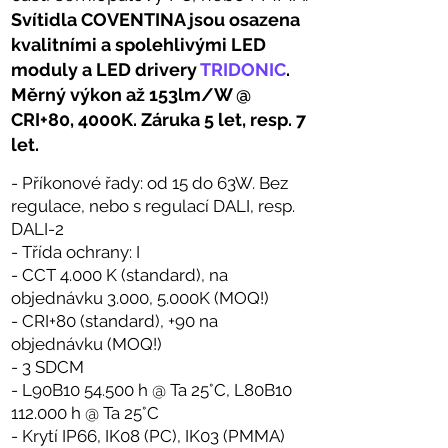
Svítidla COVENTINA jsou osazena
kvalitními a spolehlivými LED
moduly a LED drivery
TRIDONIC
.
Měrný výkon až 153lm/W @
CRI+80, 4000K. Záruka 5 let, resp. 7
let.
- Příkonové řady: od 15 do 63W. Bez
regulace, nebo s regulací DALI, resp.
DALI-2
- Třída ochrany: I
- CCT 4.000 K (standard), na
objednávku 3.000, 5.000K (MOQ!)
- CRI+80 (standard), +90 na
objednávku (MOQ!)
-
3 SDCM
- L90B10 54.500 h @ Ta 25°C, L80B10
112.000 h @ Ta 25°C
- Krytí IP66, IK08 (PC), IK03 (PMMA)