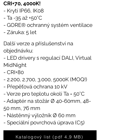
CRI+70, 4000K!
- Krytí IP66, IK08
- Ta -35 až +50°C
- GORE® ochranný systém ventilace
- Záruka: 5 let
Další verze a příslušenství na
objednávku:
- LED drivery s regulací DALI, Virtual
MidNight
- CRI+80
- 2.200, 2.700, 3.000, 5000K (MOQ!)
- Přepěťová ochrana 10 kV
- Verze pro teplotu okolí Ta = 50°C
- Adaptér na stožár Ø 40-60mm, 48-
50 mm, 76 mm
- Nástěnný výložník Ø 60 mm
- Speciální povrchová úprava (C5)
Katalogový list (pdf 4,9 MB)