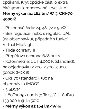
optikami. Kryt optické části o extra
čiré 4mm temperované krycí sklo.
Měrný výkon až 164 lm/W @ CRI+70,
4000K!
- Příkonové řady: 24, 48, 72 a 90W
- Bez regulace, nebo s regulací DALI
(na objednávku), případně s funkcí
Virtual MidNight
- Třída ochrany: II
- Přepěťová ochrana 6/8-10kV
- Kolorimetrie: CCT 4.000 K (standard),
na objednávku 2.200, 2.700, 3.000,
5000K (MOQ!)
- CRI+70 (standard), +80 na
objednávku (MOQ!)
- 3 SDCM
- L80B10 157.000 h @ Ta 25°C | L80B10
133.000 h @ Ta 50°C
-
Měrný výkon až 164 lm/W @