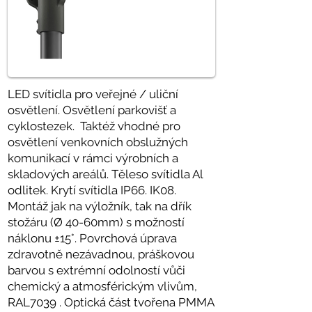
LED svítidla pro veřejné / uliční
osvětlení. Osvětlení parkovišť a
cyklostezek. Taktéž vhodné pro
osvětlení venkovních obslužných
komunikací v rámci výrobních a
skladových areálů. Těleso svítidla Al
odlitek. Krytí svítidla IP66. IK08.
Montáž jak na výložník, tak na dřík
stožáru (Ø 40-60mm) s možností
náklonu ±15°. Povrchová úprava
zdravotně nezávadnou, práškovou
barvou s extrémní odolností vůči
chemický a atmosférickým vlivům,
RAL7039 . Optická část tvořena PMMA