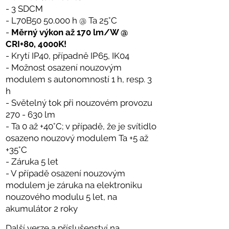
- 3 SDCM
- L70B50 50.000 h @ Ta 25°C
-
Měrný výkon až 170 lm/W @
CRI+80, 4000K!
- Krytí IP40, případně IP65, IK04
- Možnost osazení nouzovým
modulem s autonomností 1 h, resp. 3
h
- Světelný tok při nouzovém provozu
270 - 630 lm
- Ta 0 až +40°C; v případě, že je svítidlo
osazeno nouzový modulem Ta +5 až
+35°C
- Záruka 5 let
- V případě osazení nouzovým
modulem je záruka na elektroniku
nouzového modulu 5 let, na
akumulátor 2 roky
Další verze a příslušenství na