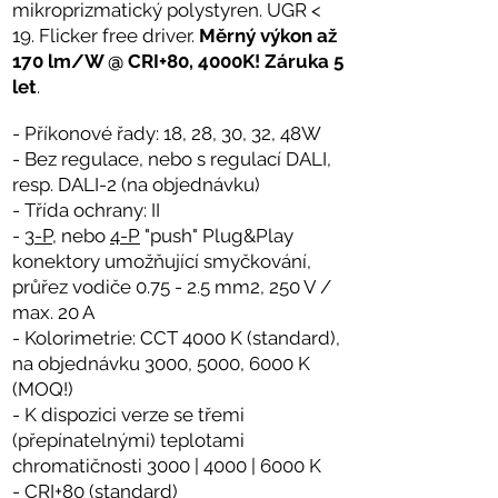
mikroprizmatický polystyren. UGR <
19. Flicker free driver.
Měrný výkon až
170 lm/W @ CRI+80, 4000K!
Záruka 5
let
.
- Příkonové řady: 18, 28, 30, 32, 48W
- Bez regulace, nebo s regulací DALI,
resp. DALI-2 (na objednávku)
- Třída ochrany: II
-
3-P
, nebo
4-P
"push" Plug&Play
konektory umožňující smyčkování,
průřez vodiče 0.75 - 2.5 mm2, 250 V /
max. 20 A
- Kolorimetrie: CCT 4000 K (standard),
na objednávku 3000, 5000, 6000 K
(MOQ!)
- K dispozici verze se třemi
(přepínatelnými) teplotami
chromatičnosti 3000 | 4000 | 6000 K
- CRI+80 (standard)