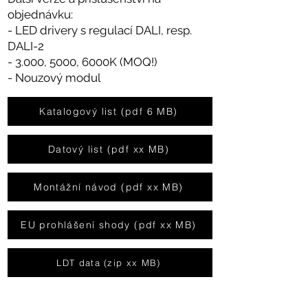
objednávku:
- LED drivery s regulací DALI, resp.
DALI-2
- 3.000, 5000, 6000K (MOQ!)
- Nouzový modul
Katalogový list (pdf 6 MB)
Datový list (pdf xx MB)
Montážní návod (pdf xx MB)
EU prohlášení shody (pdf xx MB)
LDT data (zip xx MB)