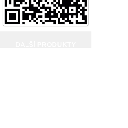
DAL
ŠÍ
PRODUKTY
Buďte první kdo se
dozví o novinkách
a speciálních
nabídkách.
Subscribe Now