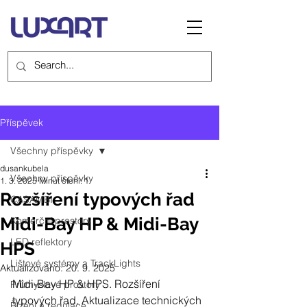
Příspěvek
Všechny příspěvky
dusankubela
Všechny příspěvky
1. 3. 2025
Minut čtení: 1
Rozšíření typových řad
CASAMBI
Midi-Bay HP & Midi-Bay
Komerční prostory
LED reflektory
HPS
Lištové systémy a TrackLights
Aktualizováno:
20. 9. 2025
Midi-Bay HP & HPS. Rozšíření 
Průmyslové prostory
typových řad. Aktualizace technických 
Řízení a regulace