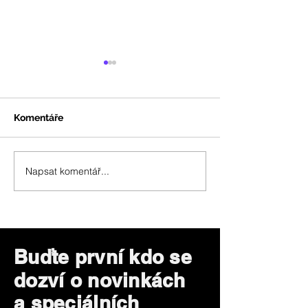
Komentáře
Napsat komentář...
Nové profesionální LED
Nová průmyslo
reflektory STADUIM PRO
svítidla High-B
22.
Buďte první kdo se
dozví o novinkách
a speciálních