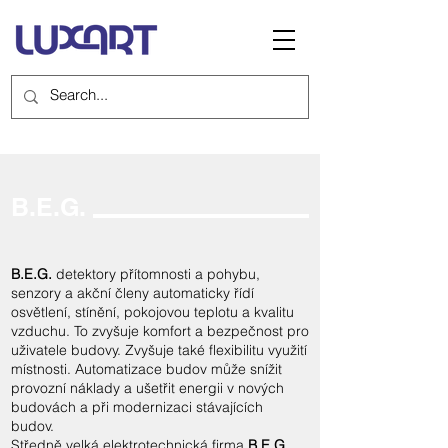
B.E.G.
B.E.G.
detektory přítomnosti a pohybu,
senzory a akční členy automaticky řídí
osvětlení, stínění, pokojovou teplotu a kvalitu
vzduchu. To zvyšuje komfort a bezpečnost pro
uživatele budovy. Zvyšuje také flexibilitu využití
místnosti. Automatizace budov může snížit
provozní náklady a ušetřit energii v nových
budovách a při modernizaci stávajících
budov.
Středně velká elektrotechnická firma
B.E.G.