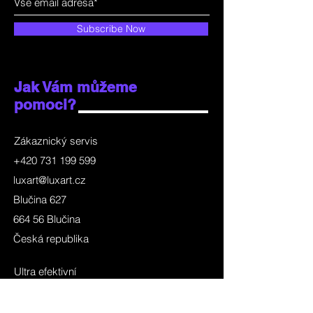
Subscribe Now
Jak Vám můžeme
pomoci?
Zákaznický servis
+420 731 199 599
luxart@luxart.cz
Blučina 627
664 56 Blučina
Česká republika
Ultra efektivní
Průmyslové prostory
Sportoviště