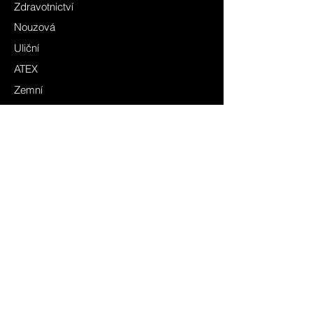
Zdravotnictví
Nouzová
Uliční
ATEX
Zemní
Architektura a design
PlantGrowin4You
Ostatní a speciální
Lištové systémy
Řízení a regulace
CBS
Elektroinstalace
FAQ
Obchodní podmínky