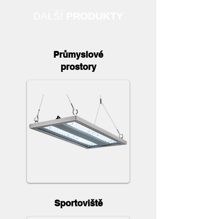
DALŠÍ
PRODUKTY
Průmyslové
prostory
Sportoviště