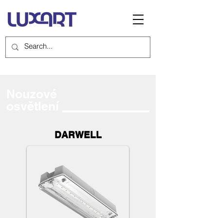
Nouzové
osvětlení
DARWELL