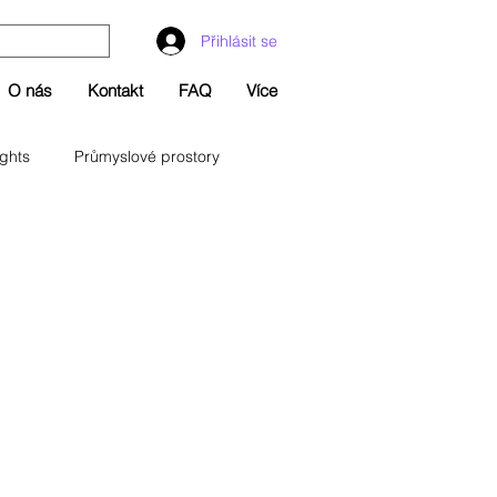
Přihlásit se
O nás
Kontakt
FAQ
Více
ights
Průmyslové prostory