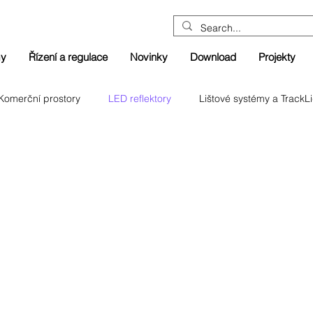
my
Řízení a regulace
Novinky
Download
Projekty
Komerční prostory
LED reflektory
Lištové systémy a TrackL
Uliční osvětlení
Vzdělávací zařízení
Zdravotnictví