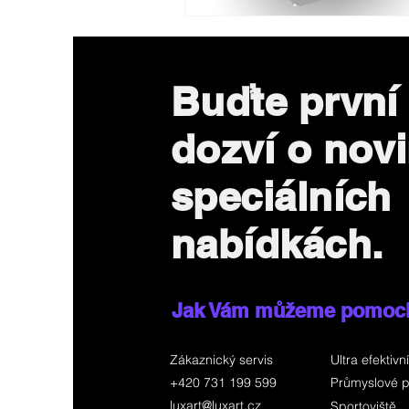
Buďte první
dozví o nov
speciálních
nabídkách.
Jak Vám můžeme pomoc
Zákaznický servis
Ultra efektivní
+420 731 199 599
Průmyslové p
luxart@luxart.cz
Sportoviště