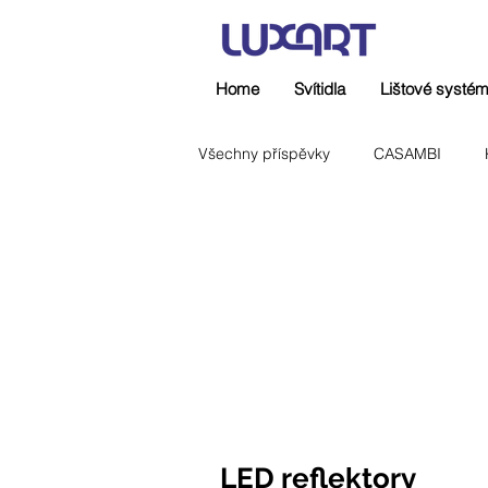
Home
Svítidla
Lištové systé
Všechny příspěvky
CASAMBI
Řízení a regulace
Sportoviště
LED reflektory