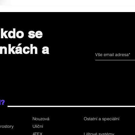
 kdo se
inkách a
i?
Nouzová
Ostatní a speciální
rostory
Uliční
ATEX
Lištové systémy