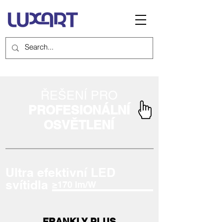
ŘEŠENÍ PRO
PROFESIONÁLNÍ
OSVĚTLENÍ
Ultra efektivní LED
svítidla
≥170 lm/W
FRANKLY PLUS