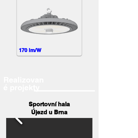
170 lm/W
Realizovan
é projekty
Sportovní hala
Újezd u Brna