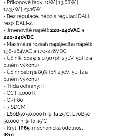
- Příkonové řady: 10W | 13,68W |
17,37W | 23,16W
- Bez regulace, nebo s regulací DALI,
resp. DALI-2.
- Jmenovité napětí:
220-240VAC
a
220-240VDC
- Maximální rozsah napájecího napětí:
198-264VAC a 170-276VDC
- Účiník: cos φ ≥ 0,90 (při 230V, 50Hz a
plném výkonu)
- Účinnost: η ≥ 89% (při 230V, 50Hz a
plném výkonu)
- Třída ochrany: II
- CCT 4.000 K
- CRI+80
-
3 SDCM
- L80B50 50.000 h @ Ta 25°C, L70B50
50.000 h @ Ta 45°C
- Krytí
IP65
, mechanická odolnost
IK10