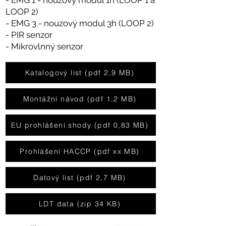
- EMG 1 - nouzový modul 1h (LOOP 1 a
LOOP 2)
-
EMG 3 - n
ouzový modul 3h (LOOP 2)
- PIR senzor
- Mikrovlnný senzor
Katalogový list (pdf 2,9 MB)
Montážní návod (pdf 1,2 MB)
EU prohlášení shody (pdf 0,83 MB)
Prohlášení HACCP (pdf xx MB)
Datový list (pdf 2,7 MB)
LDT data (zip 34 KB)