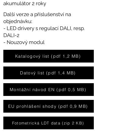
akumulátor 2 roky
Další verze a příslušenství na
objednávku:
- LED drivery s regulací DALI, resp.
DALI-2
- Nouzový modul
Katalogový list (pdf 1,2 MB)
Datový list (pdf 1,4 MB)
Montážní návod EN (pdf 0,5 MB)
EU prohlášení shody (pdf 0,9 MB)
Fotometrická LDT data (zip 2 KB)