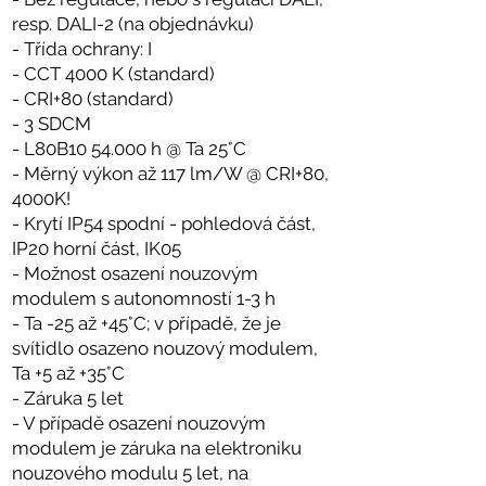
resp. DALI-2 (na objednávku)
- Třída ochrany: I
- CCT 4000 K (standard)
- CRI+80 (standard)
- 3 SDCM
- L80B10 54.000 h @ Ta 25°C
- Měrný výkon až 117 lm/W @ CRI+80,
4000K!
- Krytí IP54 spodní - pohledová část,
IP20 horní část, IK05
- Možnost osazení nouzovým
modulem s autonomností 1-3 h
- Ta -25 až +45°C; v případě, že je
svítidlo osazeno nouzový modulem,
Ta +5 až +35°C
- Záruka 5 let
- V případě osazení nouzovým
modulem je záruka na elektroniku
nouzového modulu 5 let, na