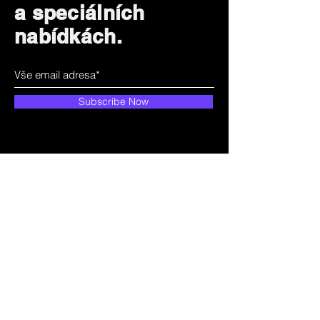
a speciálních
nabídkách.
Subscribe Now
Jak Vám můžeme
pomoci?
Zákaznický servis
+420 731 199 599
luxart@luxart.cz
Blučina 627
664 56 Blučina
Česká republika