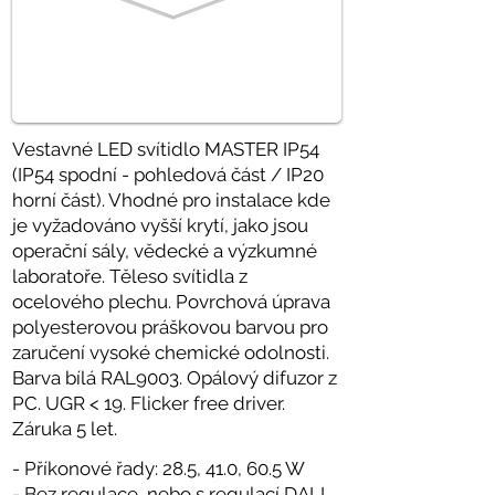
Vestavné LED svítidlo MASTER IP54
(IP54 spodní - pohledová část / IP20
horní část). Vhodné pro instalace kde
je vyžadováno vyšší krytí, jako jsou
operační sály, vědecké a výzkumné
laboratoře. Těleso svítidla z
ocelového plechu. Povrchová úprava
polyesterovou práškovou barvou pro
zaručení vysoké chemické odolnosti.
Barva bílá RAL9003. Opálový difuzor z
PC. UGR < 19. Flicker free driver.
Záruka 5 let.
- Příkonové řady: 28.5, 41.0, 60.5 W
- Bez regulace, nebo s regulací DALI,