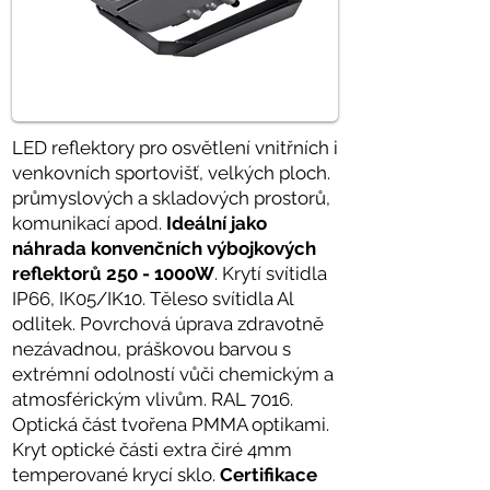
LED reflektory pro osvětlení vnitřních i
venkovních sportovišť, velkých ploch.
průmyslových a skladových prostorů,
komunikací apod.
Ideální jako
náhrada konvenčních výbojkových
reflektorů 250 - 1000W
. Krytí svítidla
IP66, IK05/IK10. Těleso svítidla Al
odlitek. Povrchová úprava zdravotně
nezávadnou, práškovou barvou s
extrémní odolností vůči chemickým a
atmosférickým vlivům. RAL 7016.
Optická část tvořena PMMA optikami.
Kryt optické části extra čiré 4mm
temperované krycí sklo.
Certifikace