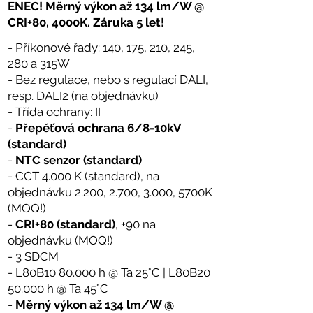
ENEC!
Měrný výkon až 134 lm/W @
CRI+80, 4000K. Záruka 5 let!
- Příkonové řady: 140, 175, 210, 245,
280 a 315W
- Bez regulace, nebo s regulací DALI,
resp. DALI2 (na objednávku)
- Třída ochrany: II
-
Přepěťová ochrana 6/8-10kV
(standard)
-
NTC senzor (standard)
- CCT 4.000 K (standard), na
objednávku 2.200, 2.700, 3.000, 5700K
(MOQ!)
-
CRI+80 (standard)
, +90 na
objednávku (MOQ!)
- 3 SDCM
- L80B10 80.000 h @ Ta 25°C | L80B20
50.000 h @ Ta 45°C
-
Měrný výkon až 134 lm/W @