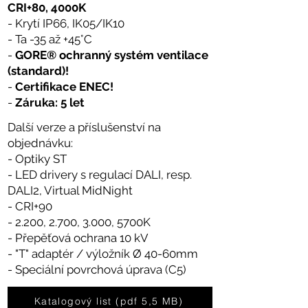
CRI+80, 4000K
- Krytí IP66, IK05/IK10
- Ta -35 až +45°C
-
GORE® ochranný systém ventilace
(standard)!
-
Certifikace ENEC!
-
Záruka: 5 let
Další verze a příslušenství na
objednávku:
- Optiky ST
- LED drivery s regulací DALI, resp.
DALI2, Virtual MidNight
- CRI+90
- 2.200, 2.700, 3.000, 5700K
- Přepěťová ochrana 10 kV
- "T" adaptér / výložník Ø 40-60mm
- Speciální povrchová úprava (C5)
Katalogový list (pdf 5,5 MB)