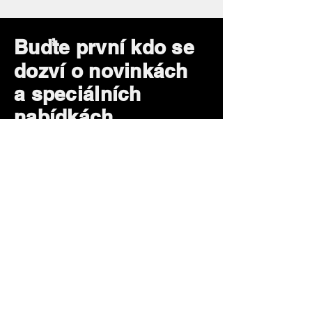
Buďte první kdo se
dozví o novinkách
a speciálních
nabídkách.
Subscribe Now
Jak Vám můžeme
pomoci?
Zákaznický servis
+420 731 199 599