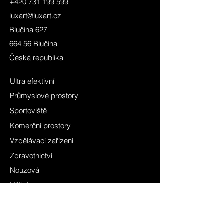
+420 731 199 599
luxart@luxart.cz
Blučina 627
664 56 Blučina
Česká republika
Ultra efektivní
Průmyslové prostory
Sportoviště
Komerční prostory
Vzdělávací zařízení
Zdravotnictví
Nouzová
Uliční
ATEX
Zemní