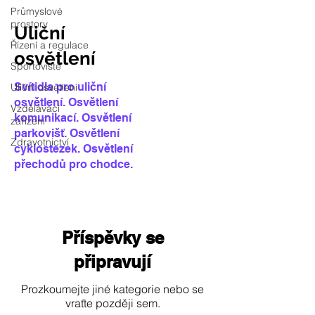
Průmyslové
prostory
Uliční
Řízení a regulace
osvětlení
Sportoviště
Svítidla pro uliční
Uliční osvětlení
osvětlení. Osvětlení
Vzdělávací
komunikací. Osvětlení
zařízení
parkovišť. Osvětlení
Zdravotnictví
cyklostezek. Osvětlení
přechodů pro chodce.
Příspěvky se
připravují
Prozkoumejte jiné kategorie nebo se
vraťte později sem.