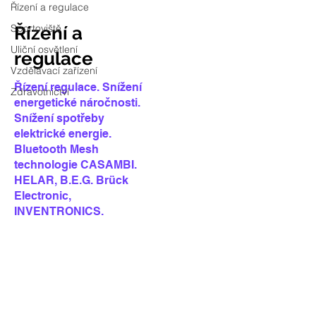
Řízení a regulace
Sportoviště
Řízení a
Uliční osvětlení
regulace
Vzdělávací zařízení
Řízení regulace. Snížení
Zdravotnictví
energetické náročnosti.
Snížení spotřeby
elektrické energie.
Bluetooth Mesh
technologie CASAMBI.
HELAR, B.E.G. Brück
Electronic,
INVENTRONICS.